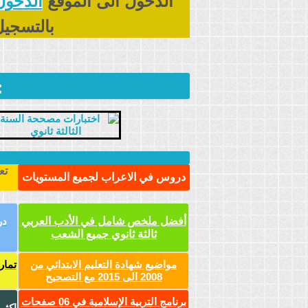
الدخول الى الموقع
الدخول
بالتسجيل
:
تع
دروس في الاعراب لجميع المستويات
أفضل ملخص شامل في الأدب العربي
در
ثالثة ثانوي جميع الشعب
مواضيع شهادة التعليم الابتدائي من
تمار
2008 الى 2015 مع التصحيح
برنامج التربية الإسلامية في 06 صفحات
اكثر