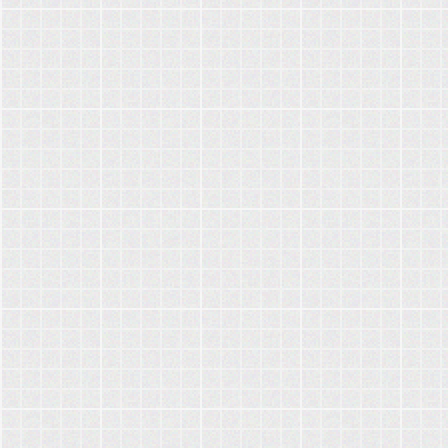
،
 عن
،