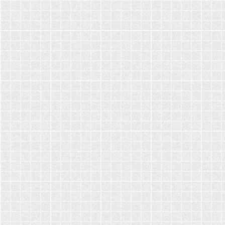
و 30 مليار
س