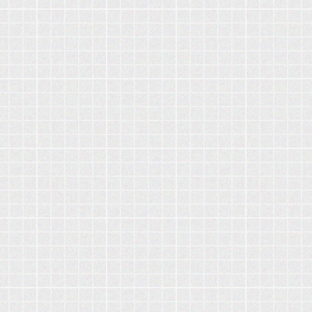
دروس مختلفة في اللغة العربية للسنة الثانية ثانوي
تشوش بنفسها على "المشروع" وتتسبب في تأخيره، وهذه المرة تحت
كتاب اللغة العربية للسنة الثانية ثانوي للشعب العلمية
مذكرات في الأدب العربي للسنة الثانية ثانوي
مبرّر "الوزيرة ماعجبهاش اللون"! وقد طلب في وقتها "ضحايا" إلغاء
مطوية كليك في اللغة العربية للسنة الثانية ثانوي
مناقصة "الجيل الثاني"، "توضيحات" من ديوان المطبوعات المدرسية،
ملخص دروس القواعد للسنة الثانية ثانوي في الادب العربي
غير أن الردّ كان بالنسبة إليهم "غير مقنع لعدّة مبررات"، وهم اليوم
العلوم الاسلامية
يجدون أنفسهم حسب مقربين منهم، في مأزق جديد، قد يكبدهم خسائر
الدليل المنهجي في مادة العلوم الاسلامية للسنة الثانية ثانوي
بالملايير أو يدفع الوزارة إلى تعويضهم في زمن التقشف. وبلغة الأرقام،
الكتاب المدرسي للعلوم الاسلامية للسنة الثانية ثانوي
فإن المناقصة تخصّ طبع نحو 9 ملايين كتاب، موزعة على 11 
جميع مذكرات العلوم الاسلامية للسنة الثانية ثانوي
كتاب الأستاذ في العلوم الاسلامية للسنة الثانية ثانوي
بمعدل 800 ألف كتاب لكل عنوان، موجهة إلى نحو 3 ملايين تلم
ملخص لدروس العلوم الشرعية للسنة الثانية ثانوي
الموسم القادم، إلا أن "نكتة اللون"، بعدما تم الانتهاء من إنجاز الكتب
في وقت قياسي، بوسعها حسب ملاحظين تفجير أزمة جديدة تـُفرمل
الاجتماعيات
"الجيل الثاني" وتعصف بالدخول المدرسي وتجعله بلا كتب أو ربما يتم
تحضير دروس التاريخ و الجغرافيا للسنة الثانية ثانوي
تاجيل الدخول المدرسي او التأخر في بداية الدروس الا ان يتم من تعديل
دليل الاستاذ في مادة التاريخ للسنة الثانية الثانوي
دليل الاستاذ في مادة الجغرافيا للسنة الثانية ثانوي
وتغير لون هذه الكتب.
كتاب مادة التاريخ للسنة الثانية ثانوي
كتاب الجغرافيا للسنة الثانية ثانوي
مذكرات في مادة التاريخ للسنة الثانية ثانوي
مذكرات في مادة الجغرافيا للسنة الثانية ثانوي