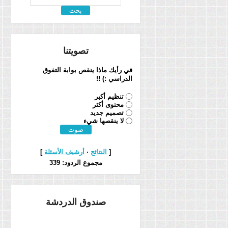
تصويتنا
في رأيك ماذا ينقص بوابة التفوق
الدراسي :) !!
تنظيم أكبر
محتوى أكثر
تصميم جديد
لا ينقصها شيء
[
النتائج
·
أرشيف الأسئلة
]
مجموع الردود:
339
صندوق الدردشة