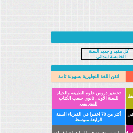
اتقن اللغة النجليزية بسهولة تامة
تحضير دروس علوم الطبيعة والحياة
نة
للسنة الاولى ثانوي حسب الكتاب
المدرسي
في
أكثر من 70 اختبرا في الفيزياء السنة
الرابعة متوسط
نماذج امتحانات في اللغة العربية للسنة 4
مواضيع مقترحة في الرياضيات لشهادة