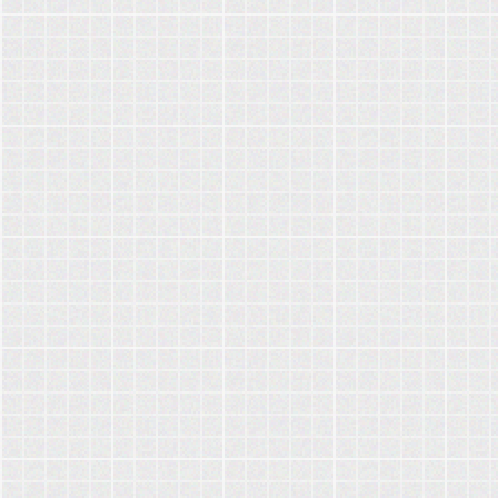
عنوانا،
يذ،