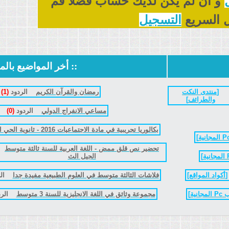
و ان لم يكن لديك حساب فضلا قم
 السريع
التسجيل
::
أخر المواضيع بالم
[
منتدى النكت
رمضان والقرآن الكريم
الردود
(1)
والطرائف
]
مساعي الانفراج الدولي
الردود
(0)
بكالوريا تجريبية في مادة الاجتماعيات 2016 - ثانوية الحي العم
]
تحضير نص قلق ممض - اللغة العربية للسنة ثالثة متوسط
]
الجيل الث
[
أكواد المواقع
]
فلاشات الثالثة متوسط في العلوم الطبيعية مفيدة جدا
ال
انية
]
مجموعة وثائق في اللغة الانجليزية للسنة 3 متوسط
الر