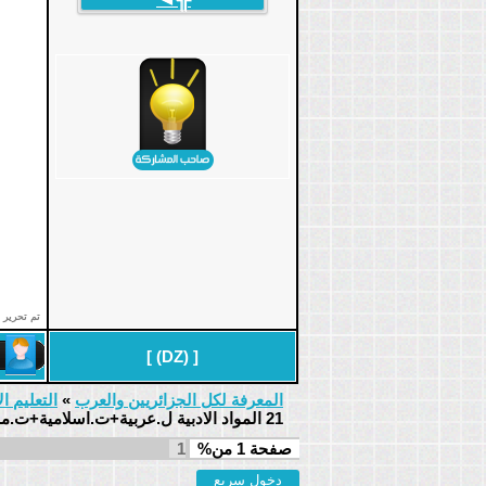
تم تحرير 
]
)
DZ
(
[
المعرفة لكل الجزائريين والعرب
»
التعليم ال
21 المواد الادبية ل.عربية+ت.اسلامية+ت.مدنية
1
صفحة
1
من%