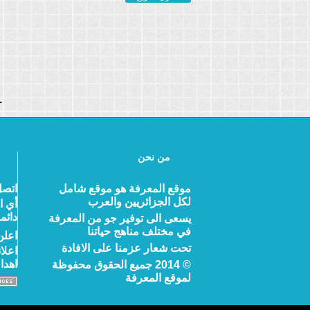
-
من نحن
موقع المعرفة هو موقع شامل
اتصل
لكل الجزائريين والعرب
أي ا
دائما
يسعى الى توفير جو من المعرفة
في مختلف مناهج حياتنا
اعلن
تحت شعار عزمنا على الافادة
اعلا
اهدا
© 2014 جميع الحقوق محفوظة
لموقع المعرفة