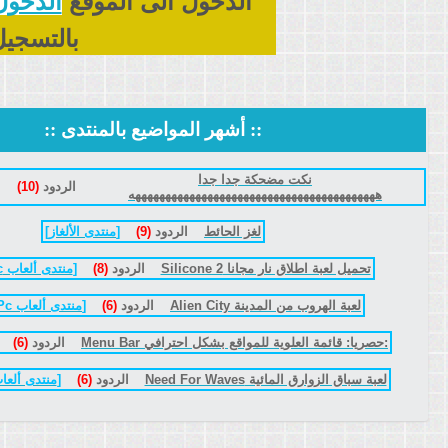
الدخول الى الموقع
الدخول
بالتسجيل
::
أشهر المواضيع بالمنتدى
::
نكت مضحكة جدا جدا
الردود
(10)
هههههههههههههههههههههههههههههههههههههههههه
لغز الحائط
الردود
(9)
[
منتدى الألغاز
]
تحميل لعبة اطلاق نار مجانا Silicone 2
الردود
(8)
[
منتدى ألعاب Pc المجانية
لعبة الهروب من المدينة Alien City
الردود
(6)
[
منتدى ألعاب Pc المجانية
:حصريا: قائمة العلوية للمواقع بشكل احترافي Menu Bar
الردود
(6)
لعبة سباق الزوارق المائية Need For Waves
الردود
(6)
[
منتدى ألعاب Pc المج