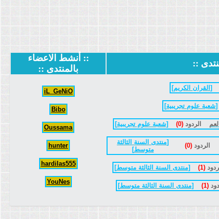
::
أنشط الاعضاء
نتدى
::
بالمنتدى
::
[
القران الكريم
]
iL_GeNiO
[
شعبة علوم تجريبية
]
Bibo
الردود
(0)
[
شعبة علوم تجريبية
]
Oussama
[
منتدى السنة الثالثة
الردود
(0)
hunter
متوسط
]
hardilas555
ردود
(1)
[
منتدى السنة الثالثة متوسط
]
YouNes
دود
(1)
[
منتدى السنة الثالثة متوسط
]