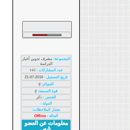
المجموعة:
مشرف تدوين أخبار
الدراسة
عدد المشاركات :
143
تاريخ التسجيل :
2016-07-21
الجوائز
:
0
قوة السمعة:
0
الجنس :
ذكر
الدولة
:
معدل الملاحظات:
الحالة :
Offline
معلومات عن العضو
╬◄