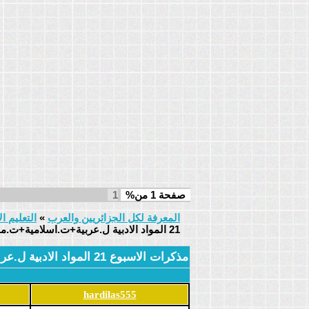
1
صفحة
1
من%
المعرفة لكل الجزائريين والعرب
»
التعليم ال
21 المواد الادبية ل.عربية+ت.اسلامية+ت.مدنية
مذكرات الاسبوع 21 المواد الادبية ل.عربية+ت.اسلامية+ت.مدنية
hardilas555