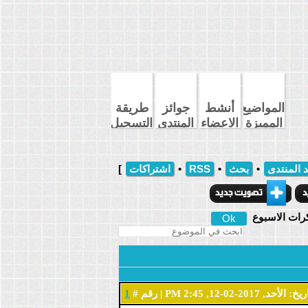
المواضيع
أنشط
جوائز
طريقة
المميزة
الاعضاء
المنتدى
التسجيل
 المنتدى
•
بحث
•
RSS
•
اشتراكات
]
رات الاسبوع
الأحد, 2017-02-12, 2:45 PM | رقم #
1