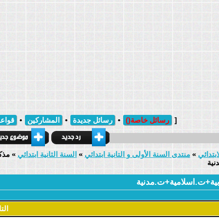
[
رسائل خاصة
()
•
رسائل جديدة
•
المشاركين
•
قواعد
ابتدائي
»
منتدى السنة الأولى و التانية ابتدائي
»
السنة الثانية ابتدائي
»
مذك
التاريخ: 